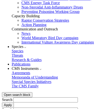
CMS Energy Task Force
Non-Steroidal Anti-Inflammatory Drugs
Preventing Poisoning Working Group
Capacity Building
Raptor Conservation Strategies
Action Planning
Communication and Outreach
News
World Migratory Bird Day campaign
International Vulture Awareness Day campaign
Species
Species
Threats
Research & Guides
Publications
CMS Instruments
Agreements
Memoranda of Understanding
Special Species Initiatives
The CMS Family
Open search block
Search