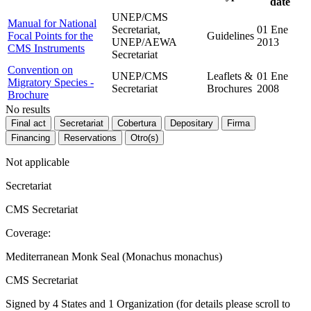
date
UNEP/CMS
Manual for National
Secretariat,
01 Ene
Focal Points for the
Guidelines
UNEP/AEWA
2013
CMS Instruments
Secretariat
Convention on
UNEP/CMS
Leaflets &
01 Ene
Migratory Species -
Secretariat
Brochures
2008
Brochure
No results
Final act
Secretariat
Cobertura
Depositary
Firma
Financing
Reservations
Otro(s)
Not applicable
Secretariat
CMS Secretariat
Coverage:
Mediterranean Monk Seal (Monachus monachus)
CMS Secretariat
Signed by 4 States and 1 Organization (for details please scroll to