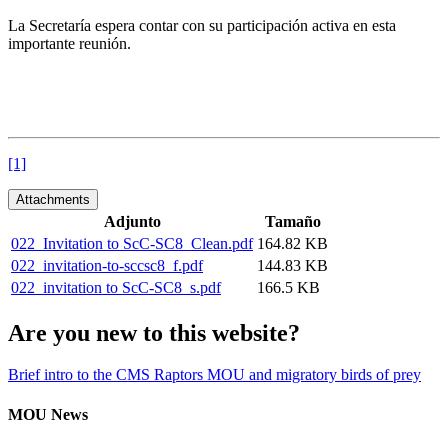
La Secretaría espera contar con su participación activa en esta
importante reunión.
[1]
Attachments
Adjunto
Tamaño
022_Invitation to ScC-SC8_Clean.pdf
164.82 KB
022_invitation-to-sccsc8_f.pdf
144.83 KB
022_invitation to ScC-SC8_s.pdf
166.5 KB
Are you new to this website?
Brief intro to the CMS Raptors MOU and migratory birds of prey
MOU News