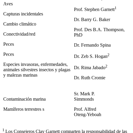
Aves
1
Prof. Stephen Garnett
Capturas incidentales
Dr. Barry G. Baker
Cambio climático
Prof. Des B.A. Thompson,
Conectividad/red
PhD
Peces
Dr. Fernando Spina
Peces
2
Dr. Zeb S. Hogan
Especies invasoras, enfermedades,
2
Dr. Rima Jabado
animales silvestres insectos y plagas
y malezas marinas
Dr. Ruth Cromie
Sr. Mark P.
Contaminación marina
Simmonds
Mamíferos terrestres s
Prof. Alfred
Oteng-Yeboah
1
Los Consejeros Clay Garnett comparten la responsabilidad de las