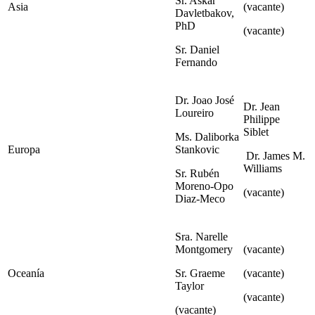
Sr.
Askar
Asia
(vacante)
Davletbakov,
PhD
(vacante)
Sr. Daniel
Fernando
Dr. Joao José
Dr. Jean
Loureiro
Philippe
Siblet
Ms. Daliborka
Europa
Stankovic
Dr. James M.
Williams
Sr. Rubén
Moreno-Opo
(vacante)
Diaz-Meco
Sra. Narelle
Montgomery
(vacante)
Oceanía
Sr. Graeme
(vacante)
Taylor
(vacante)
(vacante)