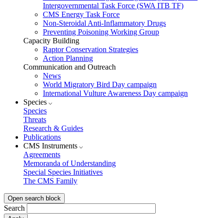
Intergovernmental Task Force (SWA ITB TF)
CMS Energy Task Force
Non-Steroidal Anti-Inflammatory Drugs
Preventing Poisoning Working Group
Capacity Building
Raptor Conservation Strategies
Action Planning
Communication and Outreach
News
World Migratory Bird Day campaign
International Vulture Awareness Day campaign
Species
Species
Threats
Research & Guides
Publications
CMS Instruments
Agreements
Memoranda of Understanding
Special Species Initiatives
The CMS Family
Open search block
Search