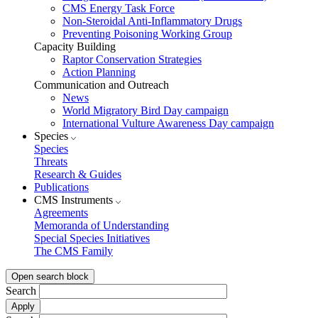
CMS Energy Task Force
Non-Steroidal Anti-Inflammatory Drugs
Preventing Poisoning Working Group
Capacity Building
Raptor Conservation Strategies
Action Planning
Communication and Outreach
News
World Migratory Bird Day campaign
International Vulture Awareness Day campaign
Species
Species
Threats
Research & Guides
Publications
CMS Instruments
Agreements
Memoranda of Understanding
Special Species Initiatives
The CMS Family
Open search block
Search