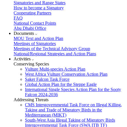
Signatories and Range States
How to become a Signatory
Cooperating Partners
FAQ
National Contact Points
Abu Dhabi Office
Documents
MOU Text and Action Plan
Meetings of Signatories
Meetings of the Technical Advisory Group
National/Regional Strategies and Action Plans
Activities
Conserving Species
Vulture Multi-species Action Plan
West Africa Vulture Conservation Action Plan
Saker Falcon Task Force
Global Action Plan for the Steppe Eagle
International Single Species Action Plan for the Sooty
Falcon 2024-2036
Addressing Threats
CMS Intergovernmental Task Force on Illegal Killing,
Taking and Trade of Migratory Birds in the
Mediterranean (MIKT)
South-West Asia Illegal Taking of Migratory Birds
Intergovernmental Task Force (SWA ITB TF)