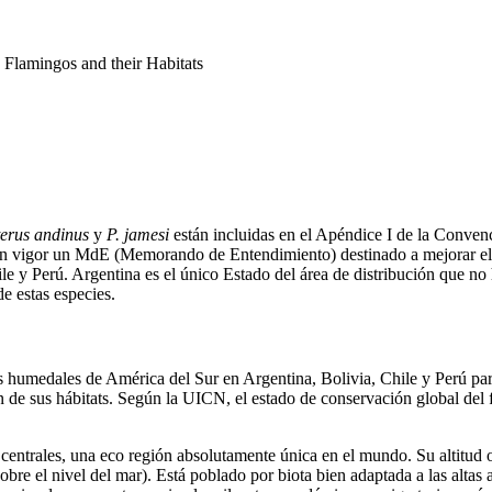
lamingos and their Habitats
erus andinus
y
P. jamesi
están incluidas en el Apéndice I de la Conven
n vigor un MdE (Memorando de Entendimiento) destinado a mejorar el e
hile y Perú. Argentina es el único Estado del área de distribución que 
e estas especies.
 humedales de América del Sur en Argentina, Bolivia, Chile y Perú par
n de sus hábitats. Según la UICN, el estado de conservación global del
centrales, una eco región absolutamente única en el mundo. Su altitud os
re el nivel del mar). Está poblado por biota bien adaptada a las altas