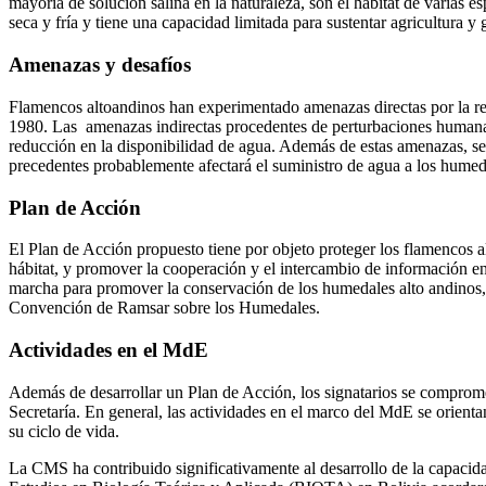
mayoría de solución salina en la naturaleza, son el hábitat de varias
seca y fría y tiene una capacidad limitada para sustentar agricultura 
Amenazas y desafíos
Flamencos altoandinos han experimentado amenazas directas por la r
1980. Las amenazas indirectas procedentes de perturbaciones humanas,
reducción en la disponibilidad de agua. Además de estas amenazas, se 
precedentes probablemente afectará el suministro de agua a los humed
Plan de Acción
El Plan de Acción propuesto tiene por objeto proteger los flamencos al
hábitat, y promover la cooperación y el intercambio de información en
marcha para promover la conservación de los humedales alto andinos,
Convención de Ramsar sobre los Humedales.
Actividades en el MdE
Además de desarrollar un Plan de Acción, los signatarios se compromet
Secretaría. En general, las actividades en el marco del MdE se orienta
su ciclo de vida.
La CMS ha contribuido significativamente al desarrollo de la capaci