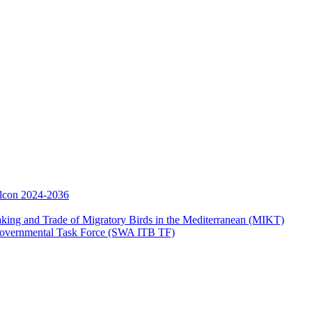
Falcon 2024-2036
aking and Trade of Migratory Birds in the Mediterranean (MIKT)
ergovernmental Task Force (SWA ITB TF)