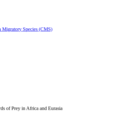
on Migratory Species (CMS)
s of Prey in Africa and Eurasia