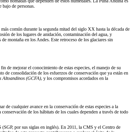
, así como nómadas que dependen de estos humedales. La Puna Andina es
e bajo de personas.
 más común durante la segunda mitad del siglo XX hasta la década de
osión de los lugares de anidación, contaminación del agua, y
 de montaña en los Andes. Este retroceso de los glaciares sin
 fin de mejorar el conocimiento de estas especies, el manejo de su
nto de consolidación de los esfuerzos de conservación que ya están en
s Altoandinos (GCFA)
, y los compromisos acordados en la
ar de cualquier avance en la conservación de estas especies a la
la conservación de los hábitats de los cuales dependen a través de todo
 (SGP, por sus siglas en inglés). En 2011, la CMS y el Centro de