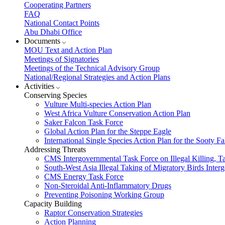
Cooperating Partners
FAQ
National Contact Points
Abu Dhabi Office
Documents
MOU Text and Action Plan
Meetings of Signatories
Meetings of the Technical Advisory Group
National/Regional Strategies and Action Plans
Activities
Conserving Species
Vulture Multi-species Action Plan
West Africa Vulture Conservation Action Plan
Saker Falcon Task Force
Global Action Plan for the Steppe Eagle
International Single Species Action Plan for the Sooty 
Addressing Threats
CMS Intergovernmental Task Force on Illegal Killing, T
South-West Asia Illegal Taking of Migratory Birds Int
CMS Energy Task Force
Non-Steroidal Anti-Inflammatory Drugs
Preventing Poisoning Working Group
Capacity Building
Raptor Conservation Strategies
Action Planning