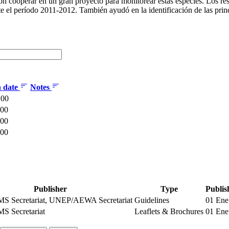
 cooperar en un gran proyecto para monitorear estas especies. Los resul
e el período 2011-2012. También ayudó en la identificación de las prin
n date
Notes
:00
:00
:00
:00
Publisher
Type
Publis
 Secretariat, UNEP/AEWA Secretariat
Guidelines
01 Ene
 Secretariat
Leaflets & Brochures
01 Ene