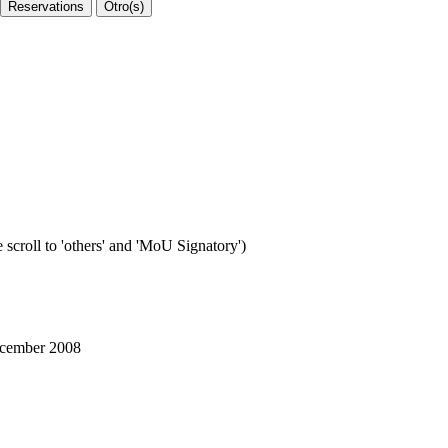
Reservations
Otro(s)
 scroll to 'others' and 'MoU Signatory')
ecember 2008