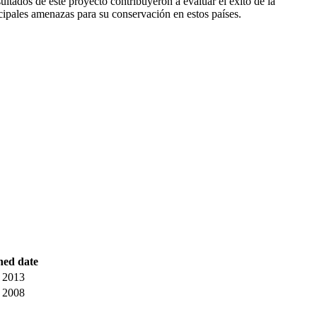
tados de este proyecto contribuyeron a evaluar el éxito de la
cipales amenazas para su conservación en estos países.
hed date
 2013
 2008