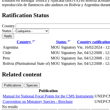
Estudios en Biología Teórica y Aplicada (BIOTA) en Bolivia acordaron
reproducción de flamencos alto andinos en Bolivia y Argentina durant
Ratification Status
Country
Status
Country
Status
Country ratificatio
Argentina
MOU Signatory
Vie, 16/02/2024 - 12
Chile
MOU Signatory
Jue, 04/12/2008 - 12
Peru
MOU Signatory
Jue, 04/12/2008 - 12
Bolivia (Plurinational State of)
MOU Signatory
Jue, 04/12/2008 - 12
Related content
Publications
Species
Publication
Manual for National Focal Points for the CMS Instruments
UNEP/CMS
Convention on Migratory Species - Brochure
UNEP/CMS
No results