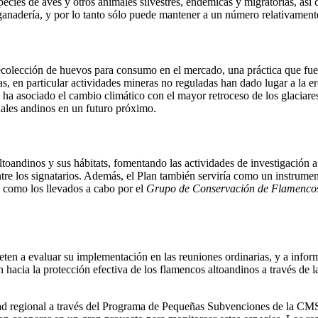
 especies de aves y otros animales silvestres, endémicas y migratorias
y ganadería, y por lo tanto sólo puede mantener a un número relativament
ecolección de huevos para consumo en el mercado, una práctica que fue
 en particular actividades mineras no reguladas han dado lugar a la er
ha asociado el cambio climático con el mayor retroceso de los glaciares
ales andinos en un futuro próximo.
toandinos y sus hábitats, fomentando las actividades de investigación a
tre los signatarios. Además, el Plan también serviría como un instrume
 como los llevados a cabo por el
Grupo de Conservación de Flamenco
en a evaluar su implementación en las reuniones ordinarias, y a inform
n hacia la protección efectiva de los flamencos altoandinos a través de 
dad regional a través del Programa de Pequeñas Subvenciones de la CMS