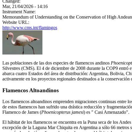
Changed:
Mar, 21/04/2026 - 14:16
Instrument Name:
Memorandum of Understanding on the Conservation of High Andean F
Website URL:
http://www.cms.int/flamingos
Las poblaciones de las dos especies de flamencos andinos
Phoenicopt
Silvestres (CMS). El 4 de diciembre de 2008 durante la COP9 entró e
abarca cuatro Estados del área de distribución: Argentina, Bolivia, C
activamente en los proyectos regionales destinados a la conservación d
Flamencos Altoandinos
Los flamencos altoandinos emprenden migraciones continuas entre los
de estos flamencos han sufrido una drástica reducción y fragmentació
Flamenco de James (
Phoenicopterus jamesi
) es " Casi Amenazado".
El hábitat de los flamencos se encuentra en la Puna seca de los Andes 
excepción de la Laguna Mar Chiquita en Argentina a sólo 66 metros sob