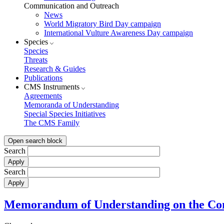
Communication and Outreach
News
World Migratory Bird Day campaign
International Vulture Awareness Day campaign
Species
Species
Threats
Research & Guides
Publications
CMS Instruments
Agreements
Memoranda of Understanding
Special Species Initiatives
The CMS Family
Open search block
Search
Search
Memorandum of Understanding on the Cons