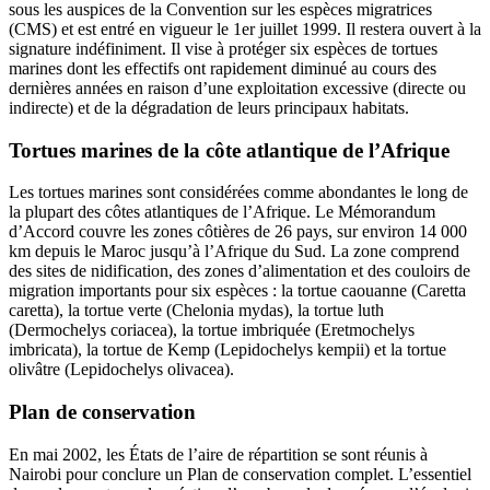
sous les auspices de la Convention sur les espèces migratrices
(CMS) et est entré en vigueur le 1er juillet 1999. Il restera ouvert à la
signature indéfiniment. Il vise à protéger six espèces de tortues
marines dont les effectifs ont rapidement diminué au cours des
dernières années en raison d’une exploitation excessive (directe ou
indirecte) et de la dégradation de leurs principaux habitats.
Tortues marines de la côte atlantique de l’Afrique
Les tortues marines sont considérées comme abondantes le long de
la plupart des côtes atlantiques de l’Afrique. Le Mémorandum
d’Accord couvre les zones côtières de 26 pays, sur environ 14 000
km depuis le Maroc jusqu’à l’Afrique du Sud. La zone comprend
des sites de nidification, des zones d’alimentation et des couloirs de
migration importants pour six espèces : la tortue caouanne (Caretta
caretta), la tortue verte (Chelonia mydas), la tortue luth
(Dermochelys coriacea), la tortue imbriquée (Eretmochelys
imbricata), la tortue de Kemp (Lepidochelys kempii) et la tortue
olivâtre (Lepidochelys olivacea).
Plan de conservation
En mai 2002, les États de l’aire de répartition se sont réunis à
Nairobi pour conclure un Plan de conservation complet. L’essentiel