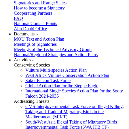
Signatories and Range States
How to become a Signatory
Cooperating Partners
FAQ
National Contact Points
Abu Dhabi Office
Documents
MOU Text and Action Plan
Meetings of Signatories
Meetings of the Technical Advisory Group
National/Regional Strategies and Action Plans
Activities
Conserving Species
Vulture Multi-species Action Plan
West Africa Vulture Conservation Action Plan
Saker Falcon Task Force
Global Action Plan for the Steppe Eagle
International Single Species Action Plan for the Sooty
Falcon 2024-2036
Addressing Threats
CMS Intergovernmental Task Force on Illegal Killing,
Taking and Trade of Migratory Birds in the
Mediterranean (MIKT)
South-West Asia Illegal Taking of Migratory Birds
Intergovernmental Task Force (SWA ITB TF)