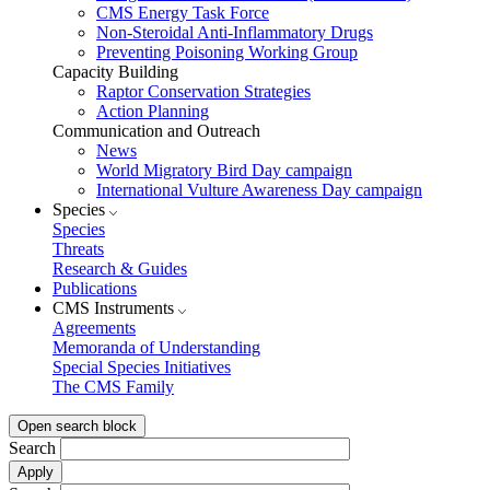
CMS Energy Task Force
Non-Steroidal Anti-Inflammatory Drugs
Preventing Poisoning Working Group
Capacity Building
Raptor Conservation Strategies
Action Planning
Communication and Outreach
News
World Migratory Bird Day campaign
International Vulture Awareness Day campaign
Species
Species
Threats
Research & Guides
Publications
CMS Instruments
Agreements
Memoranda of Understanding
Special Species Initiatives
The CMS Family
Open search block
Search