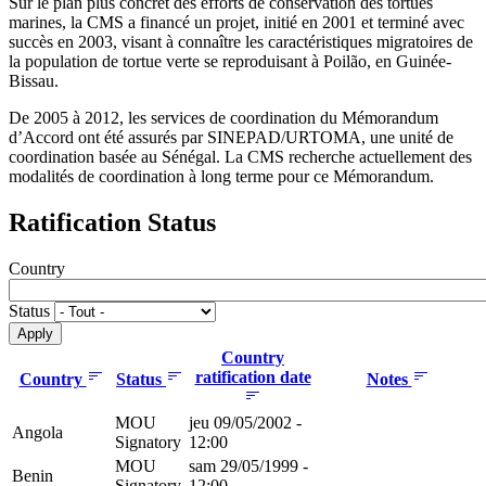
Sur le plan plus concret des efforts de conservation des tortues
marines, la CMS a financé un projet, initié en 2001 et terminé avec
succès en 2003, visant à connaître les caractéristiques migratoires de
la population de tortue verte se reproduisant à Poilão, en Guinée-
Bissau.
De 2005 à 2012, les services de coordination du Mémorandum
d’Accord ont été assurés par SINEPAD/URTOMA, une unité de
coordination basée au Sénégal. La CMS recherche actuellement des
modalités de coordination à long terme pour ce Mémorandum.
Ratification Status
Country
Status
Country
ratification date
Country
Status
Notes
MOU
jeu 09/05/2002 -
Angola
Signatory
12:00
MOU
sam 29/05/1999 -
Benin
Signatory
12:00