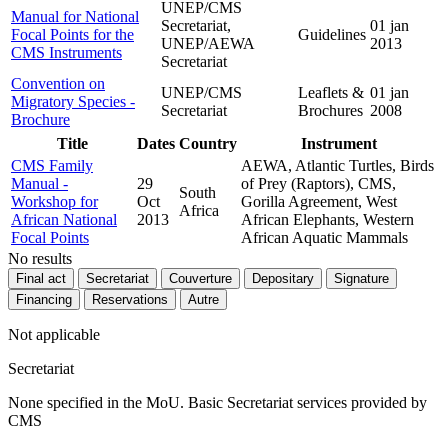
UNEP/CMS
Manual for National
Secretariat,
01 jan
Focal Points for the
Guidelines
UNEP/AEWA
2013
CMS Instruments
Secretariat
Convention on
UNEP/CMS
Leaflets &
01 jan
Migratory Species -
Secretariat
Brochures
2008
Brochure
Title
Dates
Country
Instrument
CMS Family
AEWA, Atlantic Turtles, Birds
Manual -
29
of Prey (Raptors), CMS,
South
Workshop for
Oct
Gorilla Agreement, West
Africa
African National
2013
African Elephants, Western
Focal Points
African Aquatic Mammals
No results
Final act
Secretariat
Couverture
Depositary
Signature
Financing
Reservations
Autre
Not applicable
Secretariat
None specified in the MoU. Basic Secretariat services provided by
CMS